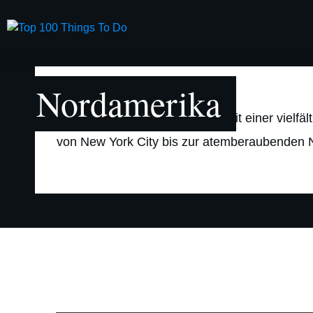
USA
Land Sp
Nordamerika
Nordamerika ist ein Kontinent mit einer vielf
von New York City bis zur atemberaubenden N