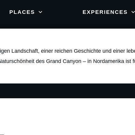
New Zealand
orts
Nature
W
PLACES
EXPERIENCES
ältigen Landschaft, einer reichen Geschichte und einer l
aturschönheit des Grand Canyon – in Nordamerika ist fü